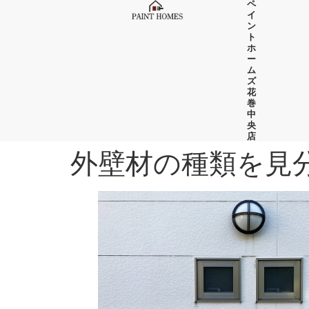
ペ
イ
ン
ト
ホ
ー
ム
ズ
花
巻
中
央
店
外壁材の種類を見